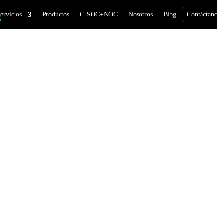
ervicios
Productos
C-SOC+NOC
Nosotros
Blog
Contáctan